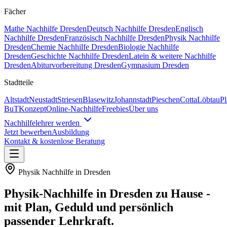
Fächer
Mathe
Nachhilfe
Dresden
Deutsch
Nachhilfe
Dresden
Englisch
Nachhilfe
Dresden
Französisch
Nachhilfe
Dresden
Physik
Nachhilfe
Dresden
Chemie
Nachhilfe
Dresden
Biologie
Nachhilfe
Dresden
Geschichte
Nachhilfe
Dresden
Latein & weitere
Nachhilfe
Dresden
Abiturvorbereitung Dresden
Gymnasium Dresden
Stadtteile
Altstadt
Neustadt
Striesen
Blasewitz
Johannstadt
Pieschen
Cotta
Löbtau
P
BuT
Konzept
Online-Nachhilfe
Freebies
Über uns
Nachhilfelehrer werden
Jetzt bewerben
Ausbildung
Kontakt & kostenlose Beratung
Physik
Nachhilfe in
Dresden
Physik
-Nachhilfe in
Dresden
zu Hause -
mit Plan, Geduld und persönlich
passender Lehrkraft.