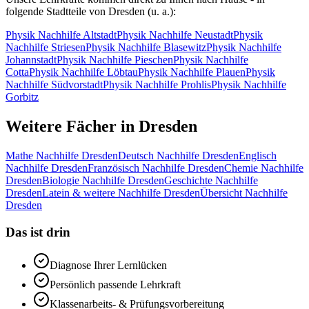
folgende Stadtteile von
Dresden
(u. a.):
Physik
Nachhilfe
Altstadt
Physik
Nachhilfe
Neustadt
Physik
Nachhilfe
Striesen
Physik
Nachhilfe
Blasewitz
Physik
Nachhilfe
Johannstadt
Physik
Nachhilfe
Pieschen
Physik
Nachhilfe
Cotta
Physik
Nachhilfe
Löbtau
Physik
Nachhilfe
Plauen
Physik
Nachhilfe
Südvorstadt
Physik
Nachhilfe
Prohlis
Physik
Nachhilfe
Gorbitz
Weitere Fächer in
Dresden
Mathe
Nachhilfe
Dresden
Deutsch
Nachhilfe
Dresden
Englisch
Nachhilfe
Dresden
Französisch
Nachhilfe
Dresden
Chemie
Nachhilfe
Dresden
Biologie
Nachhilfe
Dresden
Geschichte
Nachhilfe
Dresden
Latein & weitere
Nachhilfe
Dresden
Übersicht Nachhilfe
Dresden
Das ist drin
Diagnose Ihrer Lernlücken
Persönlich passende Lehrkraft
Klassenarbeits- & Prüfungsvorbereitung