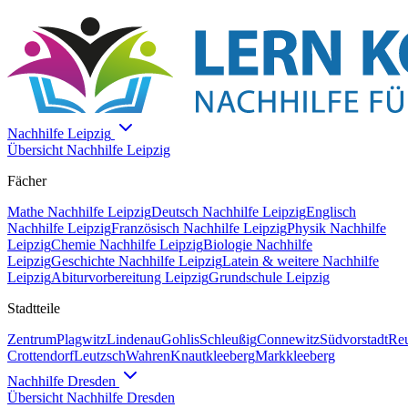
Nachhilfe
Leipzig
Übersicht Nachhilfe
Leipzig
Fächer
Mathe
Nachhilfe
Leipzig
Deutsch
Nachhilfe
Leipzig
Englisch
Nachhilfe
Leipzig
Französisch
Nachhilfe
Leipzig
Physik
Nachhilfe
Leipzig
Chemie
Nachhilfe
Leipzig
Biologie
Nachhilfe
Leipzig
Geschichte
Nachhilfe
Leipzig
Latein & weitere
Nachhilfe
Leipzig
Abiturvorbereitung Leipzig
Grundschule Leipzig
Stadtteile
Zentrum
Plagwitz
Lindenau
Gohlis
Schleußig
Connewitz
Südvorstadt
Reu
Crottendorf
Leutzsch
Wahren
Knautkleeberg
Markkleeberg
Nachhilfe
Dresden
Übersicht Nachhilfe
Dresden