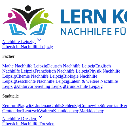
Nachhilfe
Leipzig
Übersicht Nachhilfe
Leipzig
Fächer
Mathe
Nachhilfe
Leipzig
Deutsch
Nachhilfe
Leipzig
Englisch
Nachhilfe
Leipzig
Französisch
Nachhilfe
Leipzig
Physik
Nachhilfe
Leipzig
Chemie
Nachhilfe
Leipzig
Biologie
Nachhilfe
Leipzig
Geschichte
Nachhilfe
Leipzig
Latein & weitere
Nachhilfe
Leipzig
Abiturvorbereitung Leipzig
Grundschule Leipzig
Stadtteile
Zentrum
Plagwitz
Lindenau
Gohlis
Schleußig
Connewitz
Südvorstadt
Reu
Crottendorf
Leutzsch
Wahren
Knautkleeberg
Markkleeberg
Nachhilfe
Dresden
Übersicht Nachhilfe
Dresden