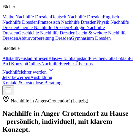
Fächer
Mathe
Nachhilfe
Dresden
Deutsch
Nachhilfe
Dresden
Englisch
Nachhilfe
Dresden
Französisch
Nachhilfe
Dresden
Physik
Nachhilfe
Dresden
Chemie
Nachhilfe
Dresden
Biologie
Nachhilfe
Dresden
Geschichte
Nachhilfe
Dresden
Latein & weitere
Nachhilfe
Dresden
Abiturvorbereitung Dresden
Gymnasium Dresden
Stadtteile
Altstadt
Neustadt
Striesen
Blasewitz
Johannstadt
Pieschen
Cotta
Löbtau
P
BuT
Konzept
Online-Nachhilfe
Freebies
Über uns
Nachhilfelehrer werden
Jetzt bewerben
Ausbildung
Kontakt & kostenlose Beratung
Nachhilfe in
Anger-Crottendorf
(
Leipzig
)
Nachhilfe in
Anger-Crottendorf
zu Hause
- persönlich, individuell, mit klarem
Konzept.