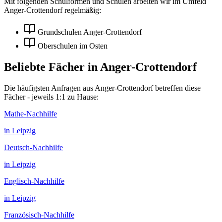
Mit folgenden Schulformen und Schulen arbeiten wir im Umfeld
Anger-Crottendorf
regelmäßig:
Grundschulen Anger-Crottendorf
Oberschulen im Osten
Beliebte Fächer in
Anger-Crottendorf
Die häufigsten Anfragen aus
Anger-Crottendorf
betreffen diese
Fächer - jeweils 1:1 zu Hause:
Mathe
-Nachhilfe
in
Leipzig
Deutsch
-Nachhilfe
in
Leipzig
Englisch
-Nachhilfe
in
Leipzig
Französisch
-Nachhilfe