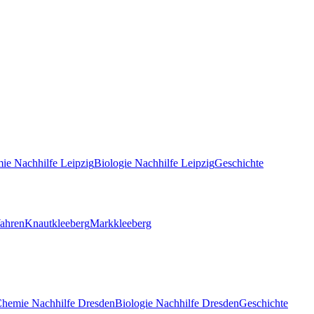
ie
Nachhilfe
Leipzig
Biologie
Nachhilfe
Leipzig
Geschichte
ahren
Knautkleeberg
Markkleeberg
Chemie
Nachhilfe
Dresden
Biologie
Nachhilfe
Dresden
Geschichte