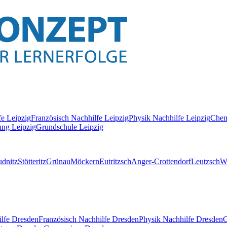
fe
Leipzig
Französisch
Nachhilfe
Leipzig
Physik
Nachhilfe
Leipzig
Chem
ung Leipzig
Grundschule Leipzig
dnitz
Stötteritz
Grünau
Möckern
Eutritzsch
Anger-Crottendorf
Leutzsch
W
lfe
Dresden
Französisch
Nachhilfe
Dresden
Physik
Nachhilfe
Dresden