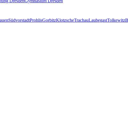
itung Dresden
Gymnasium Dresden
lauen
Südvorstadt
Prohlis
Gorbitz
Klotzsche
Trachau
Laubegast
Tolkewitz
B