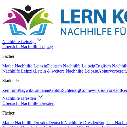
Nachhilfe
Leipzig
Übersicht Nachhilfe
Leipzig
Fächer
Mathe
Nachhilfe
Leipzig
Deutsch
Nachhilfe
Leipzig
Englisch
Nachhil
Nachhilfe
Leipzig
Latein & weitere
Nachhilfe
Leipzig
Abiturvorbereit
Stadtteile
Zentrum
Plagwitz
Lindenau
Gohlis
Schleußig
Connewitz
Südvorstadt
Reu
Nachhilfe
Dresden
Übersicht Nachhilfe
Dresden
Fächer
Mathe
Nachhilfe
Dresden
Deutsch
Nachhilfe
Dresden
Englisch
Nachhi