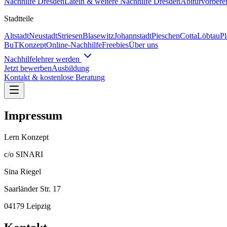
Nachhilfe
Dresden
Latein & weitere
Nachhilfe
Dresden
Abiturvorbere
Stadtteile
Altstadt
Neustadt
Striesen
Blasewitz
Johannstadt
Pieschen
Cotta
Löbtau
P
BuT
Konzept
Online-Nachhilfe
Freebies
Über uns
Nachhilfelehrer werden
Jetzt bewerben
Ausbildung
Kontakt & kostenlose Beratung
Impressum
Lern Konzept
c/o SINARI
Sina Riegel
Saarländer Str. 17
04179 Leipzig