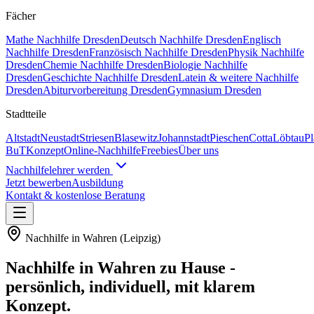
Fächer
Mathe
Nachhilfe
Dresden
Deutsch
Nachhilfe
Dresden
Englisch
Nachhilfe
Dresden
Französisch
Nachhilfe
Dresden
Physik
Nachhilfe
Dresden
Chemie
Nachhilfe
Dresden
Biologie
Nachhilfe
Dresden
Geschichte
Nachhilfe
Dresden
Latein & weitere
Nachhilfe
Dresden
Abiturvorbereitung Dresden
Gymnasium Dresden
Stadtteile
Altstadt
Neustadt
Striesen
Blasewitz
Johannstadt
Pieschen
Cotta
Löbtau
P
BuT
Konzept
Online-Nachhilfe
Freebies
Über uns
Nachhilfelehrer werden
Jetzt bewerben
Ausbildung
Kontakt & kostenlose Beratung
Nachhilfe in
Wahren
(
Leipzig
)
Nachhilfe in
Wahren
zu Hause -
persönlich, individuell, mit klarem
Konzept.