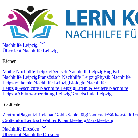
Nachhilfe
Leipzig
Übersicht Nachhilfe
Leipzig
Fächer
Mathe
Nachhilfe
Leipzig
Deutsch
Nachhilfe
Leipzig
Englisch
Nachhilfe
Leipzig
Französisch
Nachhilfe
Leipzig
Physik
Nachhilfe
Leipzig
Chemie
Nachhilfe
Leipzig
Biologie
Nachhilfe
Leipzig
Geschichte
Nachhilfe
Leipzig
Latein & weitere
Nachhilfe
Leipzig
Abiturvorbereitung Leipzig
Grundschule Leipzig
Stadtteile
Zentrum
Plagwitz
Lindenau
Gohlis
Schleußig
Connewitz
Südvorstadt
Reu
Crottendorf
Leutzsch
Wahren
Knautkleeberg
Markkleeberg
Nachhilfe
Dresden
Übersicht Nachhilfe
Dresden