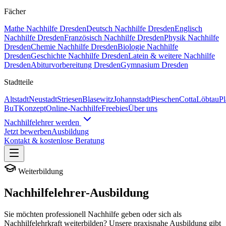
Fächer
Mathe
Nachhilfe
Dresden
Deutsch
Nachhilfe
Dresden
Englisch
Nachhilfe
Dresden
Französisch
Nachhilfe
Dresden
Physik
Nachhilfe
Dresden
Chemie
Nachhilfe
Dresden
Biologie
Nachhilfe
Dresden
Geschichte
Nachhilfe
Dresden
Latein & weitere
Nachhilfe
Dresden
Abiturvorbereitung Dresden
Gymnasium Dresden
Stadtteile
Altstadt
Neustadt
Striesen
Blasewitz
Johannstadt
Pieschen
Cotta
Löbtau
P
BuT
Konzept
Online-Nachhilfe
Freebies
Über uns
Nachhilfelehrer werden
Jetzt bewerben
Ausbildung
Kontakt & kostenlose Beratung
Weiterbildung
Nachhilfelehrer-
Ausbildung
Sie möchten professionell Nachhilfe geben oder sich als
Nachhilfelehrkraft weiterbilden? Unsere praxisnahe Ausbildung gibt