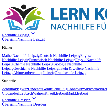
Nachhilfe
Leipzig
Übersicht Nachhilfe
Leipzig
Fächer
Mathe
Nachhilfe
Leipzig
Deutsch
Nachhilfe
Leipzig
Englisch
Nachhilfe
Leipzig
Französisch
Nachhilfe
Leipzig
Physik
Nachhilfe
Leipzig
Chemie
Nachhilfe
Leipzig
Biologie
Nachhilfe
Leipzig
Geschichte
Nachhilfe
Leipzig
Latein & weitere
Nachhilfe
Leipzig
Abiturvorbereitung Leipzig
Grundschule Leipzig
Stadtteile
Zentrum
Plagwitz
Lindenau
Gohlis
Schleußig
Connewitz
Südvorstadt
Reu
Crottendorf
Leutzsch
Wahren
Knautkleeberg
Markkleeberg
Nachhilfe
Dresden
Übersicht Nachhilfe
Dresden