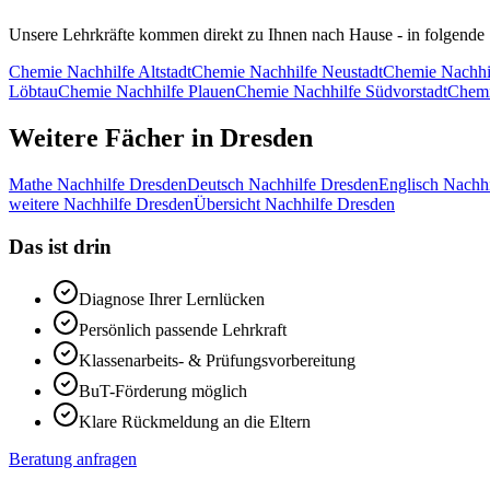
Unsere Lehrkräfte kommen direkt zu Ihnen nach Hause - in folgende 
Chemie
Nachhilfe
Altstadt
Chemie
Nachhilfe
Neustadt
Chemie
Nachhi
Löbtau
Chemie
Nachhilfe
Plauen
Chemie
Nachhilfe
Südvorstadt
Chem
Weitere Fächer in
Dresden
Mathe
Nachhilfe
Dresden
Deutsch
Nachhilfe
Dresden
Englisch
Nachhi
weitere
Nachhilfe
Dresden
Übersicht Nachhilfe
Dresden
Das ist drin
Diagnose Ihrer Lernlücken
Persönlich passende Lehrkraft
Klassenarbeits- & Prüfungsvorbereitung
BuT-Förderung möglich
Klare Rückmeldung an die Eltern
Beratung anfragen