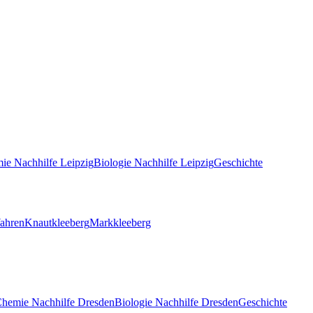
ie
Nachhilfe
Leipzig
Biologie
Nachhilfe
Leipzig
Geschichte
ahren
Knautkleeberg
Markkleeberg
Chemie
Nachhilfe
Dresden
Biologie
Nachhilfe
Dresden
Geschichte