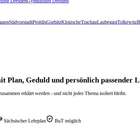
itung Dresden
Gymnasium Dresden
lauen
Südvorstadt
Prohlis
Gorbitz
Klotzsche
Trachau
Laubegast
Tolkewitz
B
it Plan, Geduld und persönlich passender L
sammen erklärt werden - und nicht jedes Thema isoliert bleibt.
Sächsischer Lehrplan
BuT möglich