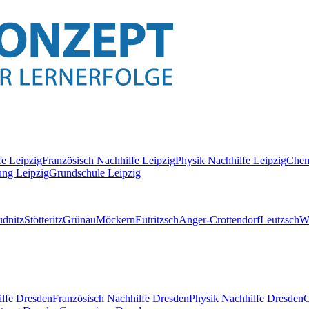
fe
Leipzig
Französisch
Nachhilfe
Leipzig
Physik
Nachhilfe
Leipzig
Chem
ung Leipzig
Grundschule Leipzig
dnitz
Stötteritz
Grünau
Möckern
Eutritzsch
Anger-Crottendorf
Leutzsch
W
lfe
Dresden
Französisch
Nachhilfe
Dresden
Physik
Nachhilfe
Dresden