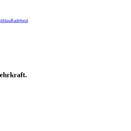
ühlau
Radebeul
ehrkraft.