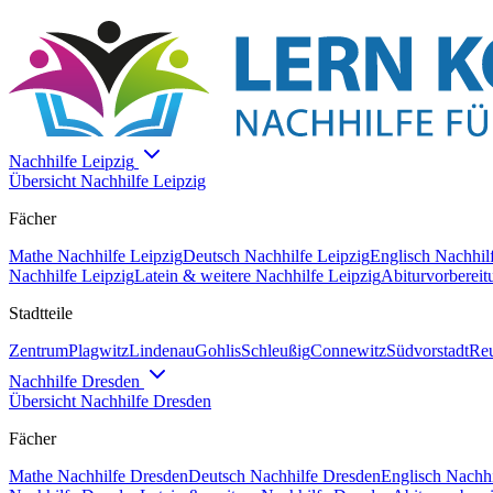
Nachhilfe
Leipzig
Übersicht Nachhilfe
Leipzig
Fächer
Mathe
Nachhilfe
Leipzig
Deutsch
Nachhilfe
Leipzig
Englisch
Nachhil
Nachhilfe
Leipzig
Latein & weitere
Nachhilfe
Leipzig
Abiturvorbereit
Stadtteile
Zentrum
Plagwitz
Lindenau
Gohlis
Schleußig
Connewitz
Südvorstadt
Reu
Nachhilfe
Dresden
Übersicht Nachhilfe
Dresden
Fächer
Mathe
Nachhilfe
Dresden
Deutsch
Nachhilfe
Dresden
Englisch
Nachhi