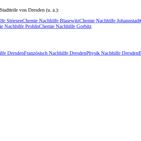
Stadtteile von
Dresden
(u. a.):
lfe
Striesen
Chemie
Nachhilfe
Blasewitz
Chemie
Nachhilfe
Johannstadt
ie
Nachhilfe
Prohlis
Chemie
Nachhilfe
Gorbitz
lfe
Dresden
Französisch
Nachhilfe
Dresden
Physik
Nachhilfe
Dresden
B