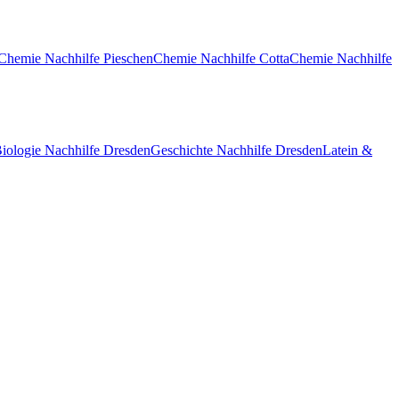
Chemie
Nachhilfe
Pieschen
Chemie
Nachhilfe
Cotta
Chemie
Nachhilfe
iologie
Nachhilfe
Dresden
Geschichte
Nachhilfe
Dresden
Latein &