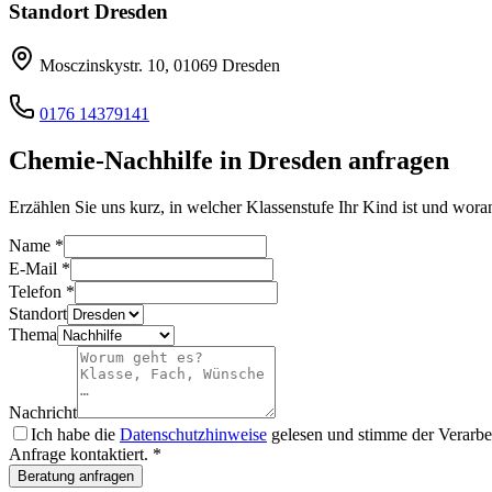
Standort
Dresden
Mosczinskystr. 10
,
01069
Dresden
0176 14379141
Chemie
-Nachhilfe in
Dresden
anfragen
Erzählen Sie uns kurz, in welcher Klassenstufe Ihr Kind ist und wora
Name
*
E-Mail
*
Telefon
*
Standort
Thema
Nachricht
Ich habe die
Datenschutzhinweise
gelesen und stimme der Verarbe
Anfrage kontaktiert.
*
Beratung anfragen