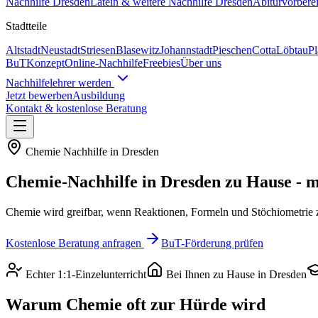
Nachhilfe
Dresden
Latein & weitere
Nachhilfe
Dresden
Abiturvorbere
Stadtteile
Altstadt
Neustadt
Striesen
Blasewitz
Johannstadt
Pieschen
Cotta
Löbtau
P
BuT
Konzept
Online-Nachhilfe
Freebies
Über uns
Nachhilfelehrer werden
Jetzt bewerben
Ausbildung
Kontakt & kostenlose Beratung
Chemie
Nachhilfe in
Dresden
Chemie
-Nachhilfe in
Dresden
zu Hause - m
Chemie wird greifbar, wenn Reaktionen, Formeln und Stöchiometrie zu
Kostenlose Beratung anfragen
BuT-Förderung prüfen
Echter 1:1-Einzelunterricht
Bei Ihnen zu Hause in
Dresden
Warum
Chemie
oft zur Hürde wird