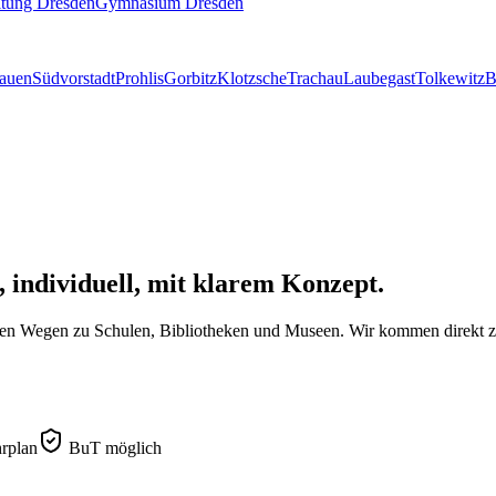
itung Dresden
Gymnasium Dresden
lauen
Südvorstadt
Prohlis
Gorbitz
Klotzsche
Trachau
Laubegast
Tolkewitz
B
, individuell, mit klarem Konzept.
rzen Wegen zu Schulen, Bibliotheken und Museen.
Wir kommen direkt zu 
rplan
BuT möglich