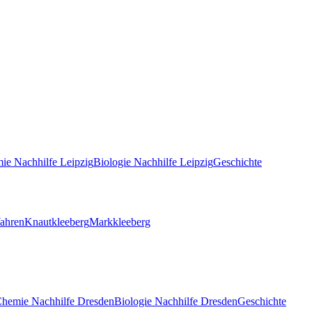
ie
Nachhilfe
Leipzig
Biologie
Nachhilfe
Leipzig
Geschichte
ahren
Knautkleeberg
Markkleeberg
Chemie
Nachhilfe
Dresden
Biologie
Nachhilfe
Dresden
Geschichte