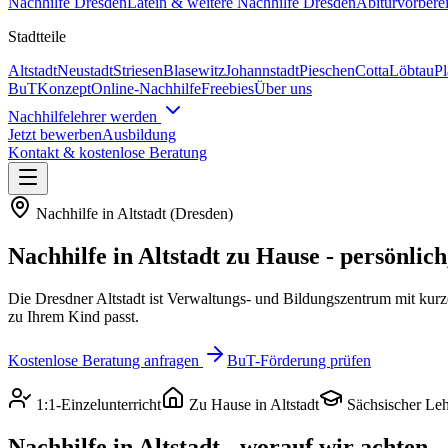
Nachhilfe
Dresden
Latein & weitere
Nachhilfe
Dresden
Abiturvorbere
Stadtteile
Altstadt
Neustadt
Striesen
Blasewitz
Johannstadt
Pieschen
Cotta
Löbtau
P
BuT
Konzept
Online-Nachhilfe
Freebies
Über uns
Nachhilfelehrer werden
Jetzt bewerben
Ausbildung
Kontakt & kostenlose Beratung
Nachhilfe in
Altstadt
(
Dresden
)
Nachhilfe in
Altstadt
zu Hause - persönlich
Die Dresdner Altstadt ist Verwaltungs- und Bildungszentrum mit ku
zu Ihrem Kind passt.
Kostenlose Beratung anfragen
BuT-Förderung prüfen
1:1-Einzelunterricht
Zu Hause in
Altstadt
Sächsischer Leh
Nachhilfe in
Altstadt
- worauf wir achten