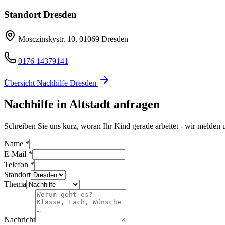
Standort
Dresden
Mosczinskystr. 10
,
01069
Dresden
0176 14379141
Übersicht Nachhilfe
Dresden
Nachhilfe in
Altstadt
anfragen
Schreiben Sie uns kurz, woran Ihr Kind gerade arbeitet - wir melden 
Name
*
E-Mail
*
Telefon
*
Standort
Thema
Nachricht