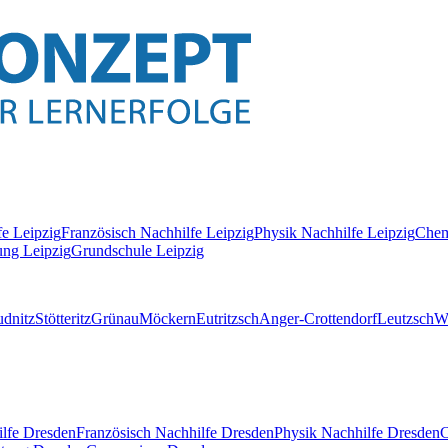
fe
Leipzig
Französisch
Nachhilfe
Leipzig
Physik
Nachhilfe
Leipzig
Chem
ung Leipzig
Grundschule Leipzig
dnitz
Stötteritz
Grünau
Möckern
Eutritzsch
Anger-Crottendorf
Leutzsch
W
lfe
Dresden
Französisch
Nachhilfe
Dresden
Physik
Nachhilfe
Dresden