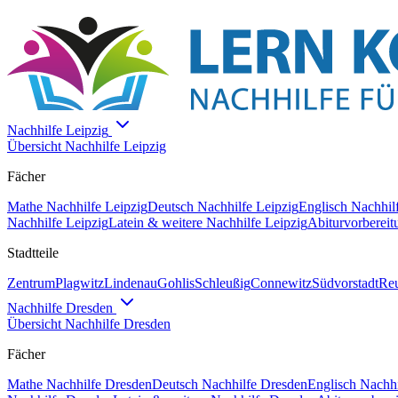
Nachhilfe
Leipzig
Übersicht Nachhilfe
Leipzig
Fächer
Mathe
Nachhilfe
Leipzig
Deutsch
Nachhilfe
Leipzig
Englisch
Nachhil
Nachhilfe
Leipzig
Latein & weitere
Nachhilfe
Leipzig
Abiturvorbereit
Stadtteile
Zentrum
Plagwitz
Lindenau
Gohlis
Schleußig
Connewitz
Südvorstadt
Reu
Nachhilfe
Dresden
Übersicht Nachhilfe
Dresden
Fächer
Mathe
Nachhilfe
Dresden
Deutsch
Nachhilfe
Dresden
Englisch
Nachhi