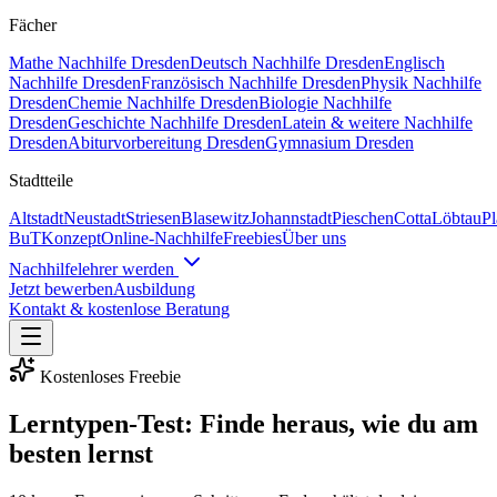
Fächer
Mathe
Nachhilfe
Dresden
Deutsch
Nachhilfe
Dresden
Englisch
Nachhilfe
Dresden
Französisch
Nachhilfe
Dresden
Physik
Nachhilfe
Dresden
Chemie
Nachhilfe
Dresden
Biologie
Nachhilfe
Dresden
Geschichte
Nachhilfe
Dresden
Latein & weitere
Nachhilfe
Dresden
Abiturvorbereitung Dresden
Gymnasium Dresden
Stadtteile
Altstadt
Neustadt
Striesen
Blasewitz
Johannstadt
Pieschen
Cotta
Löbtau
P
BuT
Konzept
Online-Nachhilfe
Freebies
Über uns
Nachhilfelehrer werden
Jetzt bewerben
Ausbildung
Kontakt & kostenlose Beratung
Kostenloses Freebie
Lerntypen-Test: Finde heraus, wie du am
besten lernst