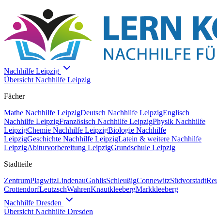
Nachhilfe
Leipzig
Übersicht Nachhilfe
Leipzig
Fächer
Mathe
Nachhilfe
Leipzig
Deutsch
Nachhilfe
Leipzig
Englisch
Nachhilfe
Leipzig
Französisch
Nachhilfe
Leipzig
Physik
Nachhilfe
Leipzig
Chemie
Nachhilfe
Leipzig
Biologie
Nachhilfe
Leipzig
Geschichte
Nachhilfe
Leipzig
Latein & weitere
Nachhilfe
Leipzig
Abiturvorbereitung Leipzig
Grundschule Leipzig
Stadtteile
Zentrum
Plagwitz
Lindenau
Gohlis
Schleußig
Connewitz
Südvorstadt
Reu
Crottendorf
Leutzsch
Wahren
Knautkleeberg
Markkleeberg
Nachhilfe
Dresden
Übersicht Nachhilfe
Dresden