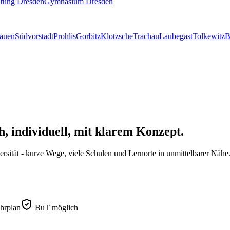
itung Dresden
Gymnasium Dresden
lauen
Südvorstadt
Prohlis
Gorbitz
Klotzsche
Trachau
Laubegast
Tolkewitz
B
h, individuell, mit klarem Konzept.
rsität - kurze Wege, viele Schulen und Lernorte in unmittelbarer Nähe
hrplan
BuT möglich