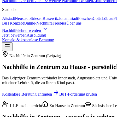
Nachhilfe
Dresden
Latein & weitere
Nachhilfe
Dresden
Abiturvorbere
Stadtteile
Altstadt
Neustadt
Striesen
Blasewitz
Johannstadt
Pieschen
Cotta
Löbtau
P
BuT
Konzept
Online-Nachhilfe
Freebies
Über uns
Nachhilfelehrer werden
Jetzt bewerben
Ausbildung
Kontakt & kostenlose Beratung
Nachhilfe in
Zentrum
(
Leipzig
)
Nachhilfe in
Zentrum
zu Hause - persönlic
Das Leipziger Zentrum verbindet Innenstadt, Augustusplatz und Unive
mit einer Lehrkraft, die zu Ihrem Kind passt.
Kostenlose Beratung anfragen
BuT-Förderung prüfen
1:1-Einzelunterricht
Zu Hause in
Zentrum
Sächsischer Le
Nachhilfe in
Zentrum
- worauf wir achten