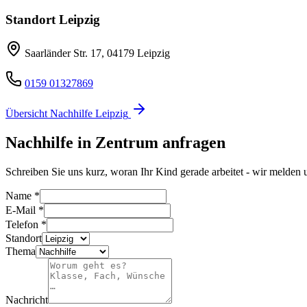
Standort
Leipzig
Saarländer Str. 17
,
04179
Leipzig
0159 01327869
Übersicht Nachhilfe
Leipzig
Nachhilfe in
Zentrum
anfragen
Schreiben Sie uns kurz, woran Ihr Kind gerade arbeitet - wir melden 
Name
*
E-Mail
*
Telefon
*
Standort
Thema
Nachricht