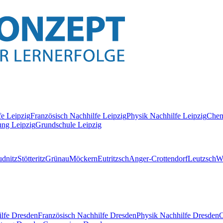
fe
Leipzig
Französisch
Nachhilfe
Leipzig
Physik
Nachhilfe
Leipzig
Chem
ung Leipzig
Grundschule Leipzig
dnitz
Stötteritz
Grünau
Möckern
Eutritzsch
Anger-Crottendorf
Leutzsch
W
lfe
Dresden
Französisch
Nachhilfe
Dresden
Physik
Nachhilfe
Dresden