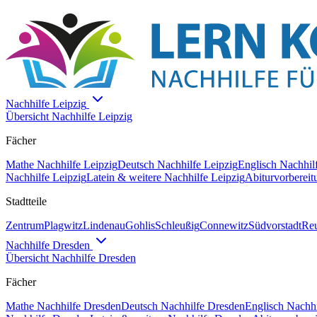
Nachhilfe
Leipzig
Übersicht Nachhilfe
Leipzig
Fächer
Mathe
Nachhilfe
Leipzig
Deutsch
Nachhilfe
Leipzig
Englisch
Nachhil
Nachhilfe
Leipzig
Latein & weitere
Nachhilfe
Leipzig
Abiturvorbereit
Stadtteile
Zentrum
Plagwitz
Lindenau
Gohlis
Schleußig
Connewitz
Südvorstadt
Reu
Nachhilfe
Dresden
Übersicht Nachhilfe
Dresden
Fächer
Mathe
Nachhilfe
Dresden
Deutsch
Nachhilfe
Dresden
Englisch
Nachhi