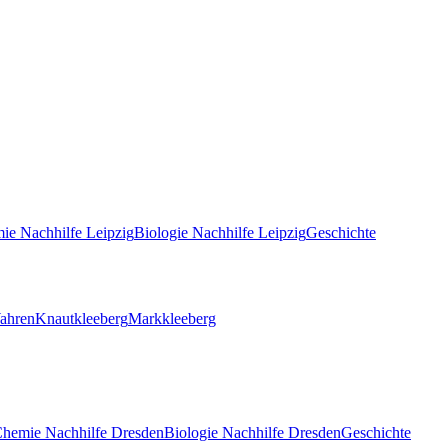
ie
Nachhilfe
Leipzig
Biologie
Nachhilfe
Leipzig
Geschichte
ahren
Knautkleeberg
Markkleeberg
Chemie
Nachhilfe
Dresden
Biologie
Nachhilfe
Dresden
Geschichte