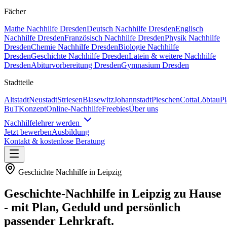
Fächer
Mathe
Nachhilfe
Dresden
Deutsch
Nachhilfe
Dresden
Englisch
Nachhilfe
Dresden
Französisch
Nachhilfe
Dresden
Physik
Nachhilfe
Dresden
Chemie
Nachhilfe
Dresden
Biologie
Nachhilfe
Dresden
Geschichte
Nachhilfe
Dresden
Latein & weitere
Nachhilfe
Dresden
Abiturvorbereitung Dresden
Gymnasium Dresden
Stadtteile
Altstadt
Neustadt
Striesen
Blasewitz
Johannstadt
Pieschen
Cotta
Löbtau
P
BuT
Konzept
Online-Nachhilfe
Freebies
Über uns
Nachhilfelehrer werden
Jetzt bewerben
Ausbildung
Kontakt & kostenlose Beratung
Geschichte
Nachhilfe in
Leipzig
Geschichte
-Nachhilfe in
Leipzig
zu Hause
- mit Plan, Geduld und persönlich
passender Lehrkraft.