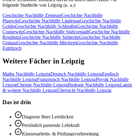
folgende Stadtteile von
Leipzig
(u. a.):
Geschichte
Nachhilfe
Zentrum
Geschichte
Nachhilfe
Plagwitz
Geschichte
Nachhilfe
Lindenau
Geschichte
Nachhilfe
Gohlis
Geschichte
Nachhilfe
Schleußig
Geschichte
Nachhilfe
Connewitz
Geschichte
Nachhilfe
Südvorstadt
Geschichte
Nachhilfe
Reudnitz
Geschichte
Nachhilfe
Stötteritz
Geschichte
Nachhilfe
Grünau
Geschichte
Nachhilfe
Möckern
Geschichte
Nachhilfe
Eutritzsch
Weitere Fächer in
Leipzig
Mathe
Nachhilfe
Leipzig
Deutsch
Nachhilfe
Leipzig
Englisch
Nachhilfe
Leipzig
Französisch
Nachhilfe
Leipzig
Physik
Nachhilfe
Leipzig
Chemie
Nachhilfe
Leipzig
Biologie
Nachhilfe
Leipzig
Latein
& weitere
Nachhilfe
Leipzig
Übersicht Nachhilfe
Leipzig
Das ist drin
Diagnose Ihrer Lernlücken
Persönlich passende Lehrkraft
Klassenarbeits- & Prüfungsvorbereitung