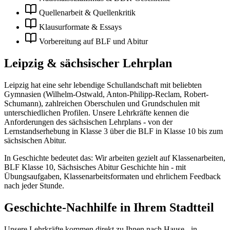
Quellenarbeit & Quellenkritik
Klausurformate & Essays
Vorbereitung auf BLF und Abitur
Leipzig
& sächsischer Lehrplan
Leipzig hat eine sehr lebendige Schullandschaft mit beliebten
Gymnasien (Wilhelm-Ostwald, Anton-Philipp-Reclam, Robert-
Schumann), zahlreichen Oberschulen und Grundschulen mit
unterschiedlichen Profilen. Unsere Lehrkräfte kennen die
Anforderungen des sächsischen Lehrplans - von der
Lernstandserhebung in Klasse 3 über die BLF in Klasse 10 bis zum
sächsischen Abitur.
In
Geschichte
bedeutet das: Wir arbeiten gezielt auf
Klassenarbeiten,
BLF Klasse 10, Sächsisches Abitur Geschichte
hin - mit
Übungsaufgaben, Klassenarbeitsformaten und ehrlichem Feedback
nach jeder Stunde.
Geschichte
-Nachhilfe in Ihrem Stadtteil
Unsere Lehrkräfte kommen direkt zu Ihnen nach Hause - in