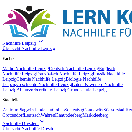
Nachhilfe
Leipzig
Übersicht Nachhilfe
Leipzig
Fächer
Mathe
Nachhilfe
Leipzig
Deutsch
Nachhilfe
Leipzig
Englisch
Nachhilfe
Leipzig
Französisch
Nachhilfe
Leipzig
Physik
Nachhilfe
Leipzig
Chemie
Nachhilfe
Leipzig
Biologie
Nachhilfe
Leipzig
Geschichte
Nachhilfe
Leipzig
Latein & weitere
Nachhilfe
Leipzig
Abiturvorbereitung Leipzig
Grundschule Leipzig
Stadtteile
Zentrum
Plagwitz
Lindenau
Gohlis
Schleußig
Connewitz
Südvorstadt
Reu
Crottendorf
Leutzsch
Wahren
Knautkleeberg
Markkleeberg
Nachhilfe
Dresden
Übersicht Nachhilfe
Dresden