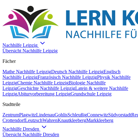
Nachhilfe
Leipzig
Übersicht Nachhilfe
Leipzig
Fächer
Mathe
Nachhilfe
Leipzig
Deutsch
Nachhilfe
Leipzig
Englisch
Nachhilfe
Leipzig
Französisch
Nachhilfe
Leipzig
Physik
Nachhilfe
Leipzig
Chemie
Nachhilfe
Leipzig
Biologie
Nachhilfe
Leipzig
Geschichte
Nachhilfe
Leipzig
Latein & weitere
Nachhilfe
Leipzig
Abiturvorbereitung Leipzig
Grundschule Leipzig
Stadtteile
Zentrum
Plagwitz
Lindenau
Gohlis
Schleußig
Connewitz
Südvorstadt
Reu
Crottendorf
Leutzsch
Wahren
Knautkleeberg
Markkleeberg
Nachhilfe
Dresden
Übersicht Nachhilfe
Dresden