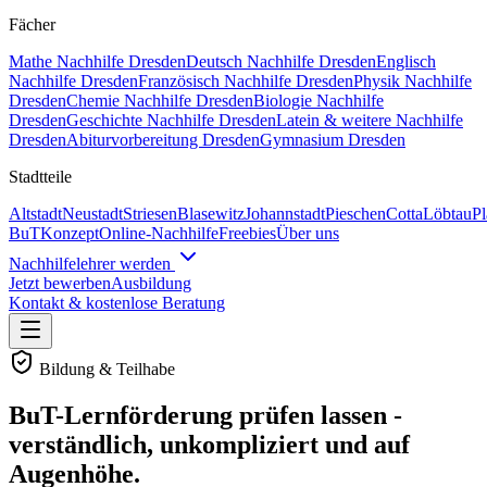
Fächer
Mathe
Nachhilfe
Dresden
Deutsch
Nachhilfe
Dresden
Englisch
Nachhilfe
Dresden
Französisch
Nachhilfe
Dresden
Physik
Nachhilfe
Dresden
Chemie
Nachhilfe
Dresden
Biologie
Nachhilfe
Dresden
Geschichte
Nachhilfe
Dresden
Latein & weitere
Nachhilfe
Dresden
Abiturvorbereitung Dresden
Gymnasium Dresden
Stadtteile
Altstadt
Neustadt
Striesen
Blasewitz
Johannstadt
Pieschen
Cotta
Löbtau
P
BuT
Konzept
Online-Nachhilfe
Freebies
Über uns
Nachhilfelehrer werden
Jetzt bewerben
Ausbildung
Kontakt & kostenlose Beratung
Bildung & Teilhabe
BuT-Lernförderung prüfen lassen -
verständlich, unkompliziert und auf
Augenhöhe.